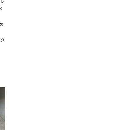
し
く
め
スタ